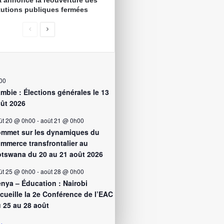
 annonce la réouverture des
itutions publiques fermées
00
mbie : Élections générales le 13
ût 2026
ût 20 @ 0h00
-
août 21 @ 0h00
mmet sur les dynamiques du
mmerce transfrontalier au
tswana du 20 au 21 août 2026
ût 25 @ 0h00
-
août 28 @ 0h00
nya – Éducation : Nairobi
cueille la 2e Conférence de l’EAC
 25 au 28 août