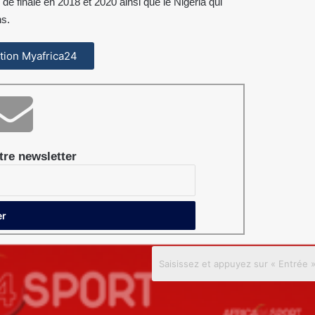
 de finale en 2018 et 2020 ainsi que le Nigeria qui
ns.
cation Myafrica24
re newsletter