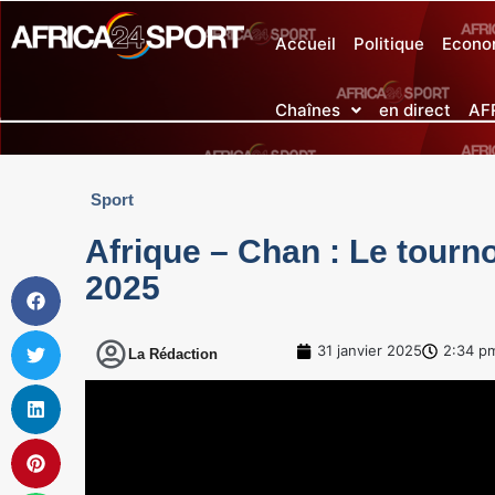
Accueil
Politique
Econo
Chaînes
en direct
AF
Sport
Afrique – Chan : Le tourno
2025
31 janvier 2025
2:34 p
La Rédaction