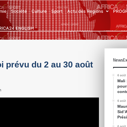
mie
Société
Culture
Sport
Actu des Regions
PROG
RICA24 ENGLISH
NewsEx
i prévu du 2 au 30 août
6 août
Mali
pour
m
cont
6 août
Maur
Sid’
Prés
6 août