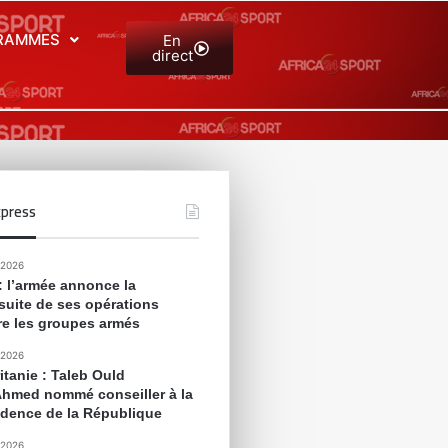
RAMMES
En
direct
press
 2026
 : l’armée annonce la
suite de ses opérations
re les groupes armés
 2026
itanie : Taleb Ould
Ahmed nommé conseiller à la
idence de la République
 2026