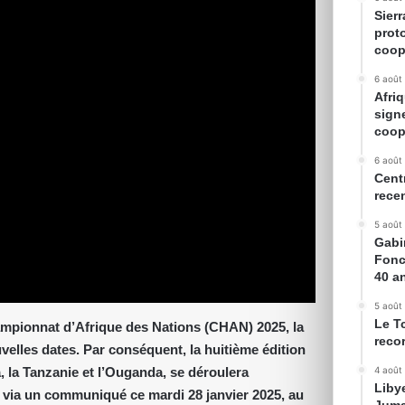
Sier
prot
coop
6 août
Afriq
sign
coop
6 août
Cent
rece
5 août
Gabin
Fonc
40 a
5 août
Le T
ampionnat d’Afrique des Nations (CHAN) 2025, la
reco
uvelles dates. Par conséquent, la huitième édition
 la Tanzanie et l’Ouganda, se déroulera
4 août
Liby
 via un communiqué ce mardi 28 janvier 2025, au