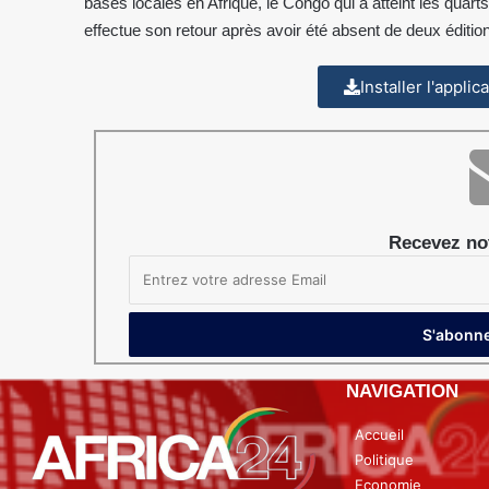
bases locales en Afrique, le Congo qui a atteint les quarts
effectue son retour après avoir été absent de deux éditio
Installer l'appli
Recevez not
NAVIGATION
Accueil
Politique
Economie