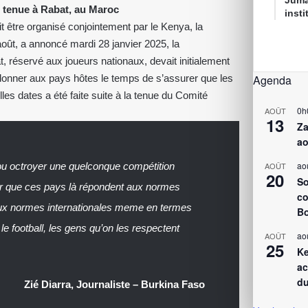
Juma
e, tenue à Rabat, au Maroc
inst
 être organisé conjointement par le Kenya, la
oût, a annoncé mardi 28 janvier 2025, la
, réservé aux joueurs nationaux, devait initialement
 donner aux pays hôtes le temps de s’assurer que les
Agenda
les dates a été faite suite à la tenue du Comité
0h
AOÛT
13
Za
ao
ao
 ou octroyer une quelconque compétition
AOÛT
20
So
rer que ces pays là répondent aux normes
co
 aux normes internationales meme en termes
Bo
le football, les gens qu’on les respectent
ao
AOÛT
25
Ke
ac
du
Zié Diarra, Journaliste – Burkina Faso