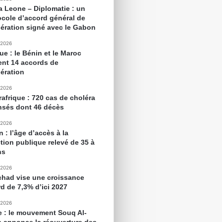
ra Leone – Diplomatie : un
ocole d’accord général de
ération signé avec le Gabon
 2026
ue : le Bénin et le Maroc
ent 14 accords de
ération
 2026
rafrique : 720 cas de choléra
nsés dont 46 décès
 2026
 : l’âge d’accès à la
tion publique relevé de 35 à
ns
 2026
chad vise une croissance
rd de 7,3% d’ici 2027
 2026
e : le mouvement Souq Al-