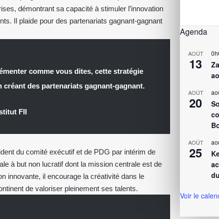
ses, démontrant sa capacité à stimuler l’innovation
ts. Il plaide pour des partenariats gagnant-gagnant
Agenda
0h
AOÛT
13
Za
lémenter comme vous dites, cette stratégie
ao
en créant des partenariats gagnant-gagnant.
ao
AOÛT
20
So
titut FII
co
Bo
ao
AOÛT
25
ident du comité exécutif et de PDG par intérim de
Ke
ac
ale à but non lucratif dont la mission centrale est de
du
n innovante, il encourage la créativité dans le
continent de valoriser pleinement ses talents.
Voir le calen