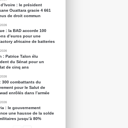
d’Ivoire : le président
sane Ouattara gracie 4 661
nus de droit commun
 2026
que : la BAD accorde 100
ions d’euros pour une
actory africaine de batteries
 2026
 : Patrice Talon élu
ident du Sénat pour un
at de cinq ans
 2026
 : 300 combattants du
ement pour le Salut de
awad enrôlés dans l’armée
 2026
ria : le gouvernement
nce une hausse de la solde
militaires jusqu’à 80%