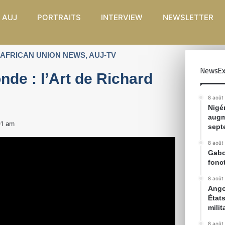
 AUJ
PORTRAITS
INTERVIEW
NEWSLETTER
AFRICAN UNION NEWS
,
AUJ-TV
NewsEx
nde : l’Art de Richard
8 août
Nigér
augm
01 am
sept
8 août
Gabon
fonc
8 août
Ango
État
milit
8 août