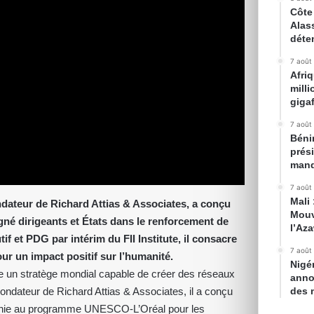
Côte 
Alas
déte
7 août
Afri
mill
gigaf
7 août
Bénin
prés
mand
7 août
Mali
ndateur de Richard Attias & Associates, a conçu
Mouv
né dirigeants et États dans le renforcement de
l’Az
f et PDG par intérim du FII Institute, il consacre
7 août
our un impact positif sur l’humanité.
Nigé
e un stratège mondial capable de créer des réseaux
anno
Fondateur de Richard Attias & Associates, il a conçu
des 
danie au programme UNESCO-L’Oréal pour les