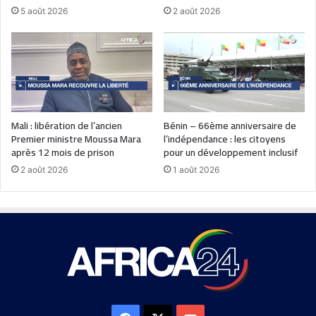
5 août 2026
2 août 2026
Mali : libération de l’ancien
Bénin – 66ème anniversaire de
Premier ministre Moussa Mara
l’indépendance : les citoyens
après 12 mois de prison
pour un développement inclusif
2 août 2026
1 août 2026