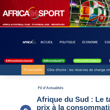
ACCUEIL
POLITIQUE
ECONOMIE
SO
#AfricanUnionJournal
#AfreximbankTV
#Africa24Caribbean
Fil d'actualité
Côte d’Ivoire : les réserves de change ont
Fil d'Actualités
Afrique du Sud : Le t
prix à la consommati