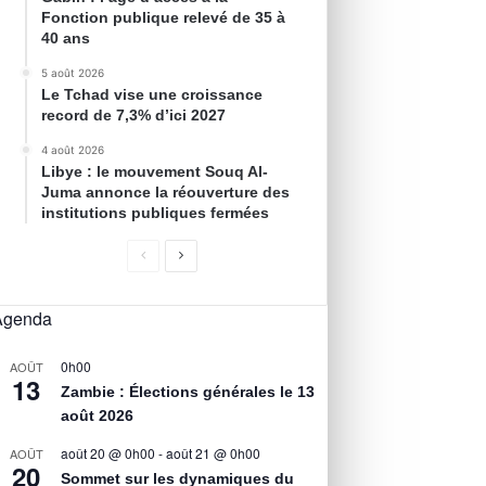
Fonction publique relevé de 35 à
40 ans
5 août 2026
Le Tchad vise une croissance
record de 7,3% d’ici 2027
4 août 2026
Libye : le mouvement Souq Al-
Juma annonce la réouverture des
institutions publiques fermées
Agenda
0h00
AOÛT
13
Zambie : Élections générales le 13
août 2026
août 20 @ 0h00
-
août 21 @ 0h00
AOÛT
20
Sommet sur les dynamiques du