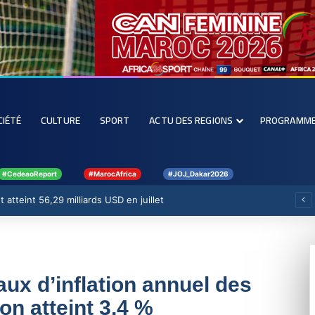
CIÉTÉ
CULTURE
SPORT
ACTU DES REGIONS
PROGRAMM
#CedeaoReport
#MarocAfrica
#JOJ_Dakar2026
 atteint 56,29 milliards USD en juillet
aux d’inflation annuel des
on atteint 3,4 %