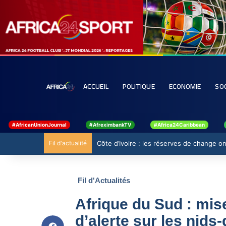
ACCUEIL
POLITIQUE
ECONOMIE
SO
#AfricanUnionJournal
#AfreximbankTV
#Africa24Caribbean
Fil d'actualité
Côte d’Ivoire : les réserves de change ont
Fil d'Actualités
Afrique du Sud : mise
d’alerte sur les nids