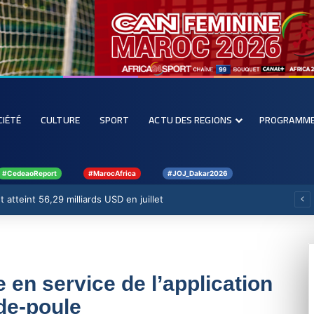
CIÉTÉ
CULTURE
SPORT
ACTU DES REGIONS
PROGRAMM
#CedeaoReport
#MarocAfrica
#JOJ_Dakar2026
 atteint 56,29 milliards USD en juillet
 en service de l’application
-de-poule