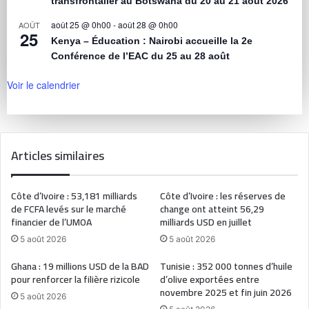
transfrontalier au Botswana du 20 au 21 août 2026
août 25 @ 0h00
-
août 28 @ 0h00
AOÛT
25
Kenya – Éducation : Nairobi accueille la 2e
Conférence de l’EAC du 25 au 28 août
Voir le calendrier
Articles similaires
Côte d’Ivoire : 53,181 milliards
Côte d’Ivoire : les réserves de
de FCFA levés sur le marché
change ont atteint 56,29
financier de l’UMOA
milliards USD en juillet
5 août 2026
5 août 2026
Ghana : 19 millions USD de la BAD
Tunisie : 352 000 tonnes d’huile
pour renforcer la filière rizicole
d’olive exportées entre
novembre 2025 et fin juin 2026
5 août 2026