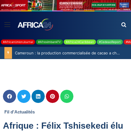
#AfricanUnionJournal
#AfreximbankTV
#Africa24Caribbean
#CedeaoReport
#Ma
Cameroun : la production commercialisée de cacao a chuté de 19,9% durant la saison 2025-2026
Fil d'Actualités
Afrique : Félix Tshisekedi élu