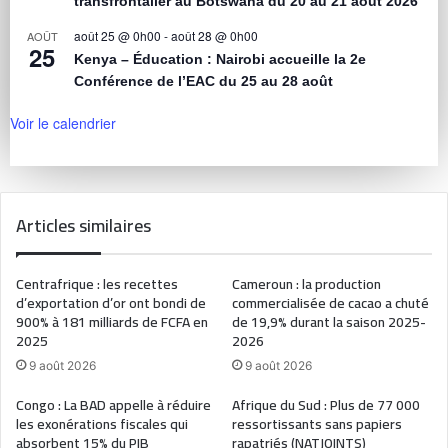
transfrontalier au Botswana du 20 au 21 août 2026
août 25 @ 0h00
-
août 28 @ 0h00
AOÛT
25
Kenya – Éducation : Nairobi accueille la 2e
Conférence de l’EAC du 25 au 28 août
Voir le calendrier
Articles similaires
Centrafrique : les recettes
Cameroun : la production
d’exportation d’or ont bondi de
commercialisée de cacao a chuté
900% à 181 milliards de FCFA en
de 19,9% durant la saison 2025-
2025
2026
9 août 2026
9 août 2026
Congo : La BAD appelle à réduire
Afrique du Sud : Plus de 77 000
les exonérations fiscales qui
ressortissants sans papiers
absorbent 15% du PIB
rapatriés (NATJOINTS)