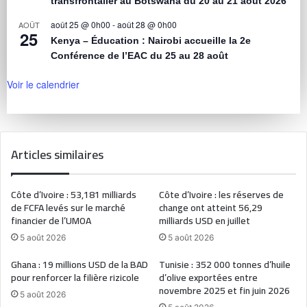
transfrontalier au Botswana du 20 au 21 août 2026
août 25 @ 0h00
-
août 28 @ 0h00
AOÛT
25
Kenya – Éducation : Nairobi accueille la 2e
Conférence de l’EAC du 25 au 28 août
Voir le calendrier
Articles similaires
Côte d’Ivoire : 53,181 milliards
Côte d’Ivoire : les réserves de
de FCFA levés sur le marché
change ont atteint 56,29
financier de l’UMOA
milliards USD en juillet
5 août 2026
5 août 2026
Ghana : 19 millions USD de la BAD
Tunisie : 352 000 tonnes d’huile
pour renforcer la filière rizicole
d’olive exportées entre
novembre 2025 et fin juin 2026
5 août 2026