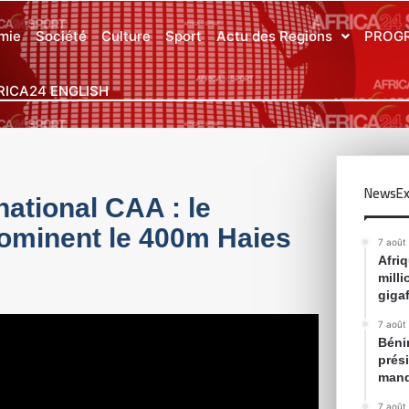
mie
Société
Culture
Sport
Actu des Regions
PROG
RICA24 ENGLISH
NewsEx
national CAA : le
dominent le 400m Haies
7 août
Afri
mill
gigaf
7 août
Bénin
prés
mand
7 août