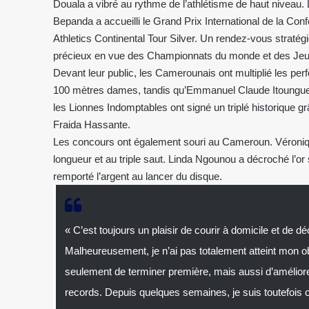
Douala a vibré au rythme de l’athlétisme de haut niveau. 
Bepanda a accueilli le Grand Prix International de la Con
Athletics Continental Tour Silver. Un rendez-vous stratég
précieux en vue des Championnats du monde et des Jeu
Devant leur public, les Camerounais ont multiplié les p
100 mètres dames, tandis qu’Emmanuel Claude Itoungue 
les Lionnes Indomptables ont signé un triplé historique 
Fraida Hassante.
Les concours ont également souri au Cameroun. Véroniq
longueur et au triple saut. Linda Ngounou a décroché l’o
remporté l’argent au lancer du disque.
« C’est toujours un plaisir de courir à domicile et de d
Malheureusement, je n’ai pas totalement atteint mon obj
seulement de terminer première, mais aussi d’amélior
records. Depuis quelques semaines, je suis toutefois 