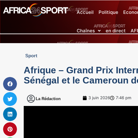
Accueil
Politique
Econo
Chaînes
en direct
AF
Sport
Afrique – Grand Prix Inter
Sénégal et le Cameroun 
3 juin 2026
7:46 pm
La Rédaction