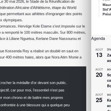
Le 30 mai 2026, le Stade de la Réunification de
Maur
fédération Africaine d’Athlétisme, étape du World
Sid’
ique permettant aux athlètes d’engranger des points
Prés
x olympiques.
erformances. Hervège Kole Etame s’est imposée sur le
a remporté le 100 mètres masculin. Sur 800 mètres,
Agenda
grâce à Liliane Nguetsa, Kerlane Dane Nassourou et
0h
AOÛT
ue Kossenda Rey a réalisé un doublé en saut en
13
Za
r sur 400 mètres haies, alors que Nora Atim Monie a
ao
ao
AOÛT
20
So
co
écrocher la médaille d’or devant son public.
Bo
ectif, car pour moi, l’essentiel n’est pas
ao
AOÛT
er mon chrono et de battre mes propres
25
Ke
confrontée à une blessure qui a quelque peu
ac