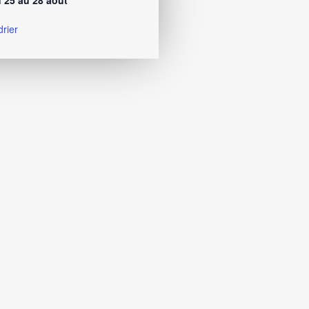
 25 au 28 août
drier