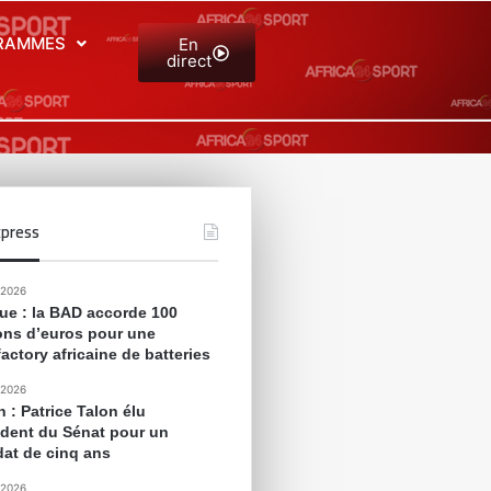
RAMMES
En
direct
press
 2026
que : la BAD accorde 100
ions d’euros pour une
actory africaine de batteries
 2026
 : Patrice Talon élu
ident du Sénat pour un
at de cinq ans
 2026