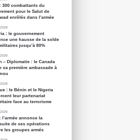
 : 300 combattants du
ement pour le Salut de
awad enrôlés dans l’armée
 2026
ria : le gouvernement
nce une hausse de la solde
militaires jusqu’à 80%
 2026
n – Diplomatie : le Canada
e sa première ambassade à
onou
 2026
ue : le Bénin et le Nigeria
rcent leur partenariat
itaire face au terrorisme
 2026
 : l’armée annonce la
suite de ses opérations
re les groupes armés
 2026