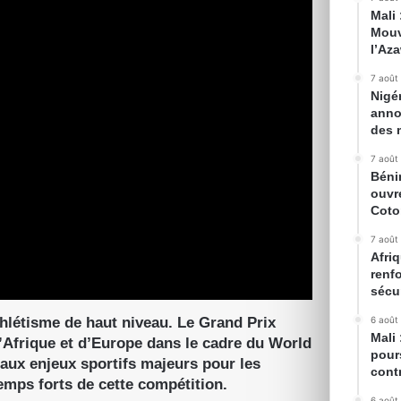
Mali
Mouv
l’Az
7 août
Nigé
anno
des 
7 août
Béni
ouvr
Cot
7 août
Afriq
renfo
sécur
thlétisme de haut niveau. Le Grand Prix
6 août
Mali
d’Afrique et d’Europe dans le cadre du World
pour
 aux enjeux sportifs majeurs pour les
cont
temps forts de cette compétition.
6 août