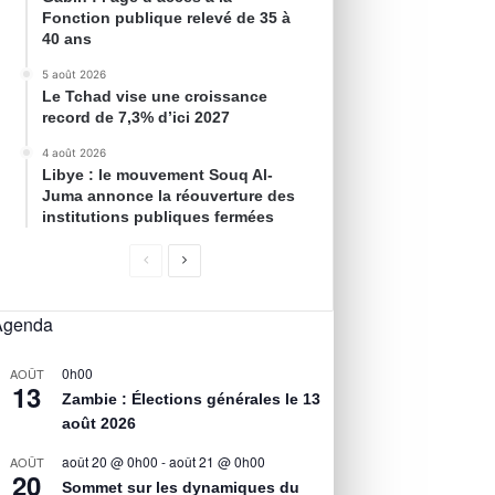
Fonction publique relevé de 35 à
40 ans
5 août 2026
Le Tchad vise une croissance
record de 7,3% d’ici 2027
4 août 2026
Libye : le mouvement Souq Al-
Juma annonce la réouverture des
institutions publiques fermées
Agenda
0h00
AOÛT
13
Zambie : Élections générales le 13
août 2026
août 20 @ 0h00
-
août 21 @ 0h00
AOÛT
20
Sommet sur les dynamiques du