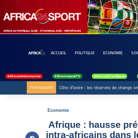
ACCUEIL
POLITIQUE
ECONOMIE
SO
#AfricanUnionJournal
#AfreximbankTV
#Africa24Caribbean
Fil d'actualité
Côte d’Ivoire : les réserves de change ont
Economie
Afrique : hausse pr
intra-africains dans 