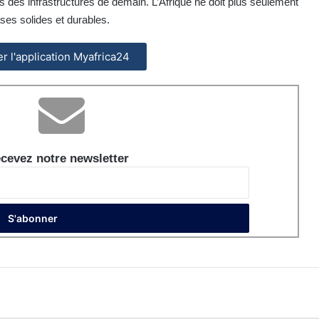
rs des infrastructures de demain. L’Afrique ne doit plus seulement
ases solides et durables.
ler l'application Myafrica24
cevez notre newsletter