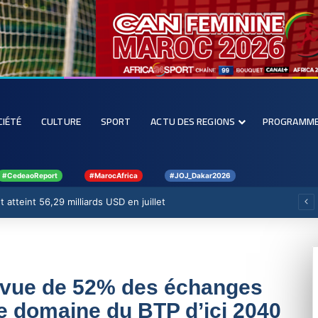
CIÉTÉ
CULTURE
SPORT
ACTU DES REGIONS
PROGRAMM
#CedeaoReport
#MarocAfrica
#JOJ_Dakar2026
 atteint 56,29 milliards USD en juillet
évue de 52% des échanges
le domaine du BTP d’ici 2040