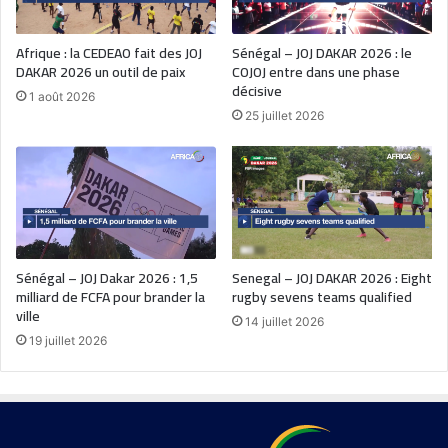
Afrique : la CEDEAO fait des JOJ
Sénégal – JOJ DAKAR 2026 : le
DAKAR 2026 un outil de paix
COJOJ entre dans une phase
décisive
1 août 2026
25 juillet 2026
Sénégal – JOJ Dakar 2026 : 1,5
Senegal – JOJ DAKAR 2026 : Eight
milliard de FCFA pour brander la
rugby sevens teams qualified
ville
14 juillet 2026
19 juillet 2026