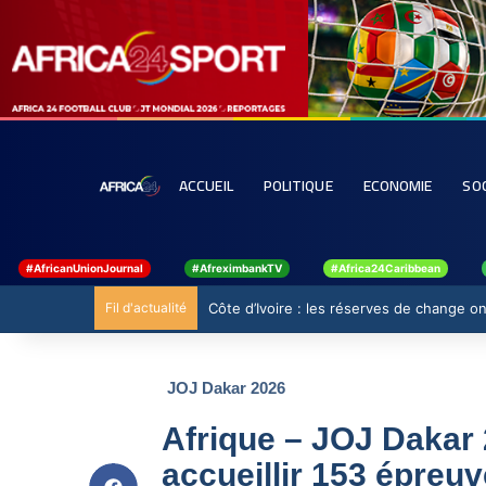
ACCUEIL
POLITIQUE
ECONOMIE
SO
#AfricanUnionJournal
#AfreximbankTV
#Africa24Caribbean
Fil d'actualité
Côte d’Ivoire : les réserves de change ont
JOJ Dakar 2026
Afrique – JOJ Dakar 2
accueillir 153 épreu