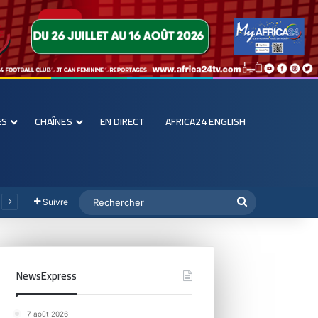
ES
CHAÎNES
EN DIRECT
AFRICA24 ENGLISH
Suivre
NewsExpress
7 août 2026