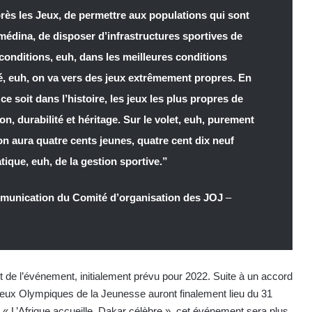
rès les Jeux, de permettre aux populations qui sont
médina, de disposer d’infrastructures sportives de
 conditions, euh, dans les meilleures conditions
é, euh, on va vers des jeux extrêmement propres. En
 ce soit dans l’histoire, les jeux les plus propres de
ion, durabilité et héritage. Sur le volet, euh, purement
x, on aura quatre cents jeunes, quatre cent dix neuf
tique, euh, de la gestion sportive.”
mmunication du Comité d’organisation des JOJ
–
 de l’événement, initialement prévu pour 2022. Suite à un accord
s Jeux Olympiques de la Jeunesse auront finalement lieu du 31
« L’Afrique accueille, Dakar célèbre », cet événement sera plus