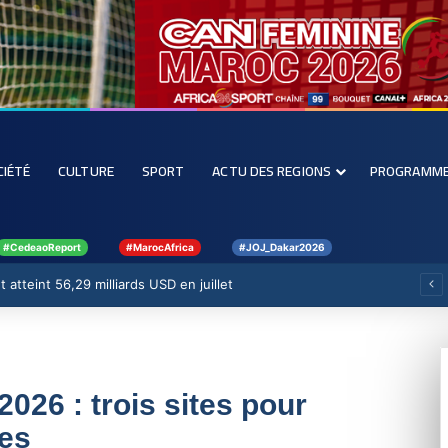
CIÉTÉ
CULTURE
SPORT
ACTU DES REGIONS
PROGRAMM
#CedeaoReport
#MarocAfrica
#JOJ_Dakar2026
 atteint 56,29 milliards USD en juillet
026 : trois sites pour
ves