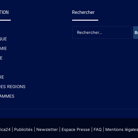
TION
Rechercher
QUE
MIE
E
RE
ES REGIONS
AMMES
rica24
|
Publicités
|
Newsletter
|
Espace Presse
| FAQ
| Mentions légale