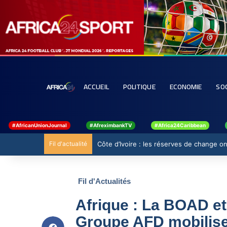
ACCUEIL
POLITIQUE
ECONOMIE
SO
#AfricanUnionJournal
#AfreximbankTV
#Africa24Caribbean
Fil d'actualité
Côte d’Ivoire : les réserves de change ont
Fil d'Actualités
Afrique : La BOAD e
Groupe AFD mobilisen