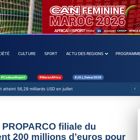
CIÉTÉ
CULTURE
SPORT
ACTU DES REGIONS
PROGRAMM
#CedeaoReport
#MarocAfrica
#JOJ_Dakar2026
 atteint 56,29 milliards USD en juillet
t PROPARCO filiale du
t 200 millions d’euros pour