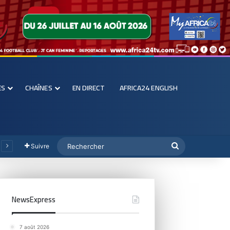
ES
CHAÎNES
EN DIRECT
AFRICA24 ENGLISH
Suivre
NewsExpress
7 août 2026