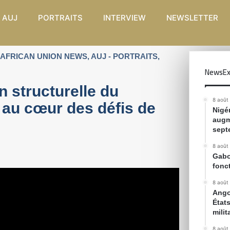
 AUJ
PORTRAITS
INTERVIEW
NEWSLETTER
AFRICAN UNION NEWS
,
AUJ - PORTRAITS
,
NewsEx
n structurelle du
8 août
 au cœur des défis de
Nigér
augm
sept
8 août
Gabon
fonc
8 août
Ango
État
milit
8 août