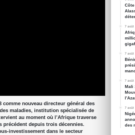
Côte 
Alas
déte
7 août
Afri
mill
gigaf
7 août
Bénin
prés
mand
7 août
Mali
Mouv
l’Az
023 comme nouveau directeur général des
7 août
des maladies, institution spécialisée de
Nigé
tervient au moment où l’Afrique traverse
anno
s précédent depuis trois décennies.
des 
sous-investissement dans le secteur