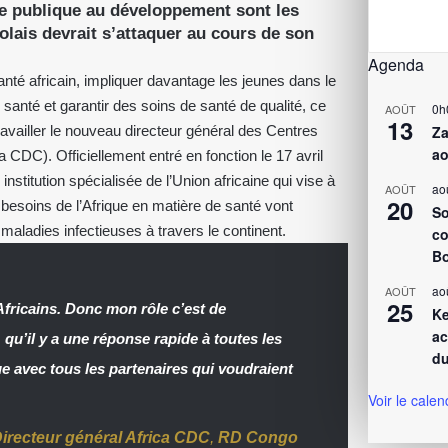
ide publique au développement sont les
ais devrait s’attaquer au cours de son
Agenda
nté africain, impliquer davantage les jeunes dans le
 santé et garantir des soins de santé de qualité, ce
0h
AOÛT
13
travailler le nouveau directeur général des Centres
Za
ao
a CDC). Officiellement entré en fonction le 17 avril
stitution spécialisée de l’Union africaine qui vise à
ao
AOÛT
20
 besoins de l’Afrique en matière de santé vont
So
maladies infectieuses à travers le continent.
co
Bo
ao
AOÛT
25
 Africains. Donc mon rôle c’est de
Ke
ac
qu’il y a une réponse rapide à toutes les
du
ue avec tous les partenaires qui voudraient
Voir le calen
irecteur général Africa CDC
,
RD Congo