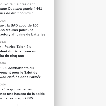
d’Ivoire : le président
sane Ouattara gracie 4 661
nus de droit commun
 2026
que : la BAD accorde 100
ions d’euros pour une
actory africaine de batteries
 2026
 : Patrice Talon élu
ident du Sénat pour un
at de cinq ans
 2026
 : 300 combattants du
ement pour le Salut de
awad enrôlés dans l’armée
 2026
ria : le gouvernement
nce une hausse de la solde
militaires jusqu’à 80%