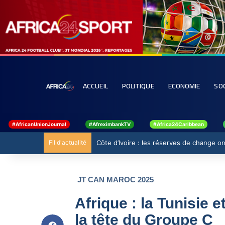
ACCUEIL
POLITIQUE
ECONOMIE
SO
#AfricanUnionJournal
#AfreximbankTV
#Africa24Caribbean
Fil d'actualité
Côte d’Ivoire : les réserves de change ont
JT CAN MAROC 2025
Afrique : la Tunisie e
la tête du Groupe C