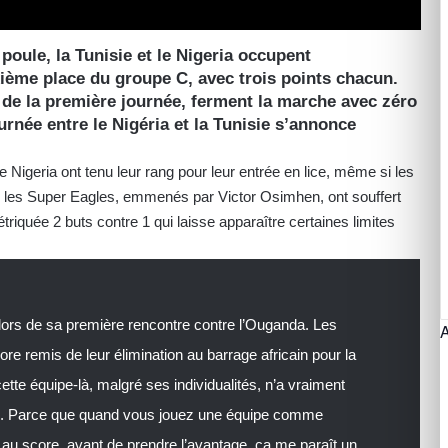
oule, la Tunisie et le Nigeria occupent
xième place du groupe C, avec trois points chacun.
 de la première journée, ferment la marche avec zéro
urnée entre le Nigéria et la Tunisie s’annonce
e Nigeria ont tenu leur rang pour leur entrée en lice, même si les
n, les Super Eagles, emmenés par Victor Osimhen, ont souffert
étriquée 2 buts contre 1 qui laisse apparaître certaines limites
 lors de sa première rencontre contre l’Ouganda. Les
re remis de leur élimination au barrage africain pour la
tte équipe-là, malgré ses individualités, n’a vraiment
re. Parce que quand vous jouez une équipe comme
 au score, avant de prendre l’avantage, ça me paraît un