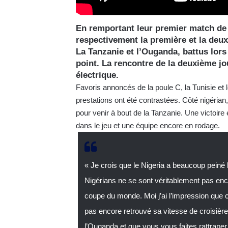
En remportant leur premier match de p
respectivement la première et la deu
La Tanzanie et l’Ouganda, battus lors
point. La rencontre de la deuxième jo
électrique.
Favoris annoncés de la poule C, la Tunisie et l
prestations ont été contrastées. Côté nigéria
pour venir à bout de la Tanzanie. Une victoire 
dans le jeu et une équipe encore en rodage.
« Je crois que le Nigeria a beaucoup peiné
Nigérians ne se sont véritablement pas enco
coupe du monde. Moi j’ai l’impression que ce
pas encore retrouvé sa vitesse de croisiè
l’Ouganda et que vous vous faites rattraper