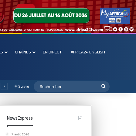
ES
CHAÎNES
EN DIRECT
AFRICA24 ENGLISH
Suivre
NewsExpress
7 août 2026