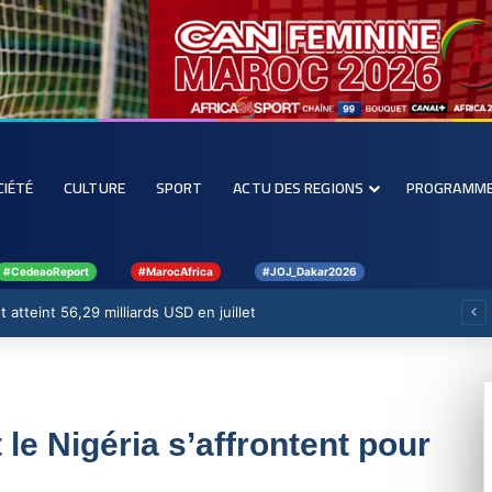
CIÉTÉ
CULTURE
SPORT
ACTU DES REGIONS
PROGRAMM
#CedeaoReport
#MarocAfrica
#JOJ_Dakar2026
 atteint 56,29 milliards USD en juillet
t le Nigéria s’affrontent pour