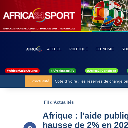
ACCUEIL
POLITIQUE
ECONOMIE
SO
#AfricanUnionJournal
#AfreximbankTV
#Africa24Caribbean
Fil d'actualité
Côte d’Ivoire : les réserves de change ont
Fil d'Actualités
Afrique : l’aide pub
hausse de 2% en 20