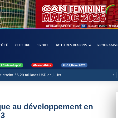
CIÉTÉ
CULTURE
SPORT
ACTU DES REGIONS
PROGRAMM
#CedeaoReport
#MarocAfrica
#JOJ_Dakar2026
 atteint 56,29 milliards USD en juillet
lique au développement en
23