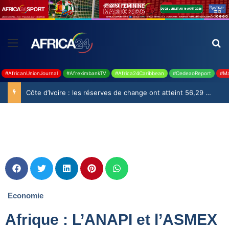
#AfricanUnionJournal
#AfreximbankTV
#Africa24Caribbean
#CedeaoReport
#Ma
Côte d’Ivoire : les réserves de change ont atteint 56,29 milliards USD en juillet
Economie
Afrique : L’ANAPI et l’ASMEX