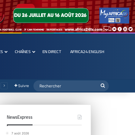
ES
CHAÎNES
EN DIRECT
AFRICA24 ENGLISH
Suivre
NewsExpress
7 août 2026