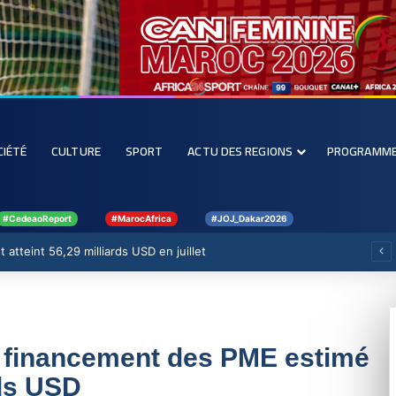
CIÉTÉ
CULTURE
SPORT
ACTU DES REGIONS
PROGRAMM
#CedeaoReport
#MarocAfrica
#JOJ_Dakar2026
 atteint 56,29 milliards USD en juillet
 de financement des PME estimé
rds USD