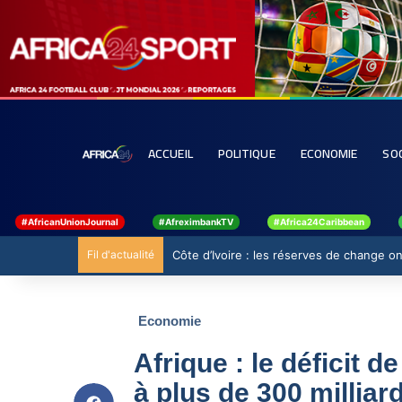
ACCUEIL
POLITIQUE
ECONOMIE
SO
#AfricanUnionJournal
#AfreximbankTV
#Africa24Caribbean
Fil d'actualité
Côte d’Ivoire : les réserves de change ont
Economie
Afrique : le déficit
à plus de 300 millia