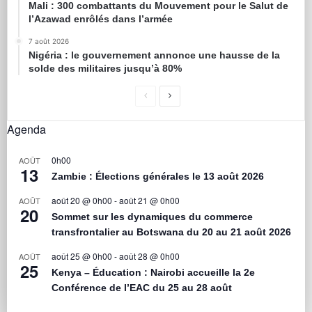
Mali : 300 combattants du Mouvement pour le Salut de
l’Azawad enrôlés dans l’armée
7 août 2026
Nigéria : le gouvernement annonce une hausse de la
solde des militaires jusqu’à 80%
Agenda
0h00
AOÛT
13
Zambie : Élections générales le 13 août 2026
août 20 @ 0h00
-
août 21 @ 0h00
AOÛT
20
Sommet sur les dynamiques du commerce
transfrontalier au Botswana du 20 au 21 août 2026
août 25 @ 0h00
-
août 28 @ 0h00
AOÛT
25
Kenya – Éducation : Nairobi accueille la 2e
Conférence de l’EAC du 25 au 28 août