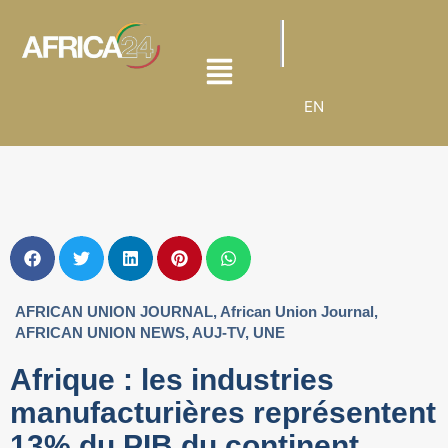
EN
AFRICAN UNION JOURNAL
,
African Union Journal
,
AFRICAN UNION NEWS
,
AUJ-TV
,
UNE
Afrique : les industries
manufacturières représentent
13% du PIB du continent