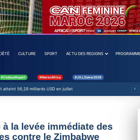
CIÉTÉ
CULTURE
SPORT
ACTU DES REGIONS
PROGRAMM
#CedeaoReport
#MarocAfrica
#JOJ_Dakar2026
 atteint 56,29 milliards USD en juillet
e à la levée immédiate des
les contre le Zimbabwe