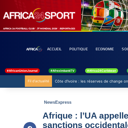
ACCUEIL
POLITIQUE
ECONOMIE
SO
#AfricanUnionJournal
#AfreximbankTV
#Africa24Caribbean
Fil d'actualité
Côte d’Ivoire : les réserves de change ont
NewsExpress
Afrique : l’UA appell
sanctions occidenta