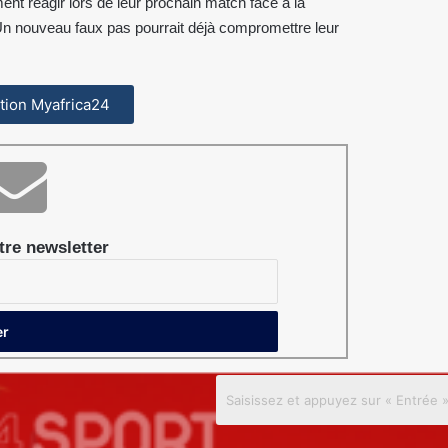
nt réagir lors de leur prochain match face à la
 Un nouveau faux pas pourrait déjà compromettre leur
cation Myafrica24
re newsletter