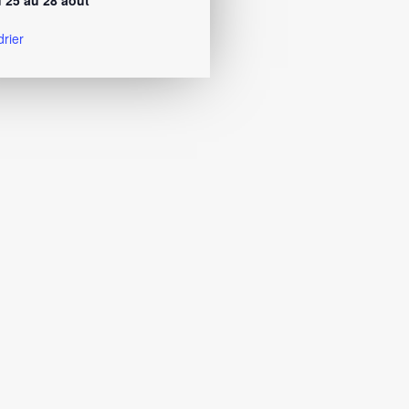
 25 au 28 août
drier