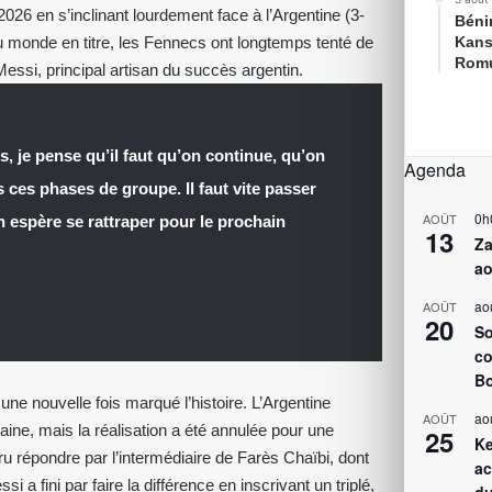
6 en s’inclinant lourdement face à l’Argentine (3-
Bénin
u monde en titre, les Fennecs ont longtemps tenté de
Kans
Romu
 Messi, principal artisan du succès argentin.
, je pense qu’il faut qu’on continue, qu’on
Agenda
s ces phases de groupe. Il faut vite passer
0h
AOÛT
on espère se rattraper pour le prochain
13
Za
ao
ao
AOÛT
20
So
co
Bo
une nouvelle fois marqué l’histoire. L’Argentine
ao
AOÛT
aine, mais la réalisation a été annulée pour une
25
Ke
cru répondre par l’intermédiaire de Farès Chaïbi, dont
ac
si a fini par faire la différence en inscrivant un triplé,