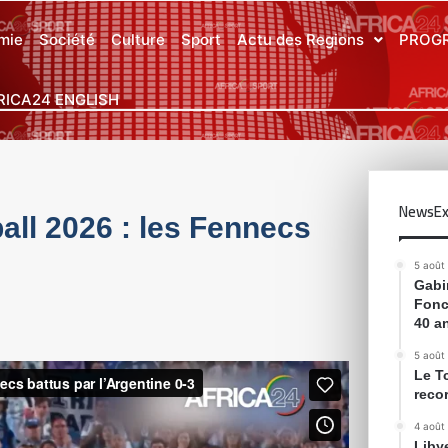
mie
Société
Culture
Sport
Actu des Regions
PROG
RICA24 ENGLISH
NewsEx
all 2026 : les Fennecs
5 août
Gabin
Fonc
40 a
5 août
Le T
reco
4 août
Liby