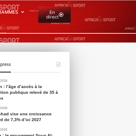
RAMMES
En
direct
press
 2026
 : l’âge d’accès à la
tion publique relevé de 35 à
ns
 2026
chad vise une croissance
rd de 7,3% d’ici 2027
 2026
e : le mouvement Souq Al-