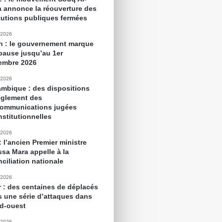
 annonce la réouverture des
itutions publiques fermées
 2026
n : le gouvernement marque
pause jusqu’au 1er
embre 2026
 2026
mbique : des dispositions
èglement des
communications jugées
nstitutionnelles
 2026
: l’ancien Premier ministre
sa Mara appelle à la
ciliation nationale
 2026
r : des centaines de déplacés
s une série d’attaques dans
ud-ouest
 2026