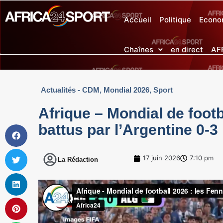
Accueil
Politique
Econo
Chaînes
en direct
AF
Actualités - CDM
,
Mondial 2026
,
Sport
Afrique – Mondial de footb
battus par l’Argentine 0-3
17 juin 2026
7:10 pm
La Rédaction