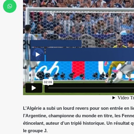
L’Algérie a subi un lourd revers pour son entrée en 
l’Argentine, championne du monde en titre, les Fennec
étincelant, auteur d’un triplé historique. Un résultat
le groupe J.