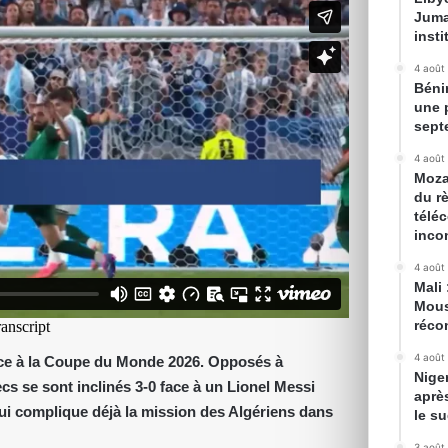
Juma
inst
4 août
Béni
une 
sept
4 août
Moza
du r
télé
inco
4 août
Mali 
Mous
récon
4 août
lice à la Coupe du Monde 2026. Opposés à
Nige
s se sont inclinés 3-0 face à un Lionel Messi
aprè
 qui complique déjà la mission des Algériens dans
le s
3 août