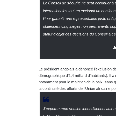
Le Conseil de sécurité ne peut continuer à s
internationales tout en excluant un continent
Pour garantir une représentation juste et éq
obtiennent cinq sièges non permanents supp
statut d’objet des décisions du Conseil à cel
J
Le président angolais a dénoncé l’exclusion de
démographique d’1,4 milliard d’habitants). Il 
notamment pour le maintien de la paix, sans que
la continuité des efforts de l’Union africaine p
J’exprime mon soutien inconditionnel aux e