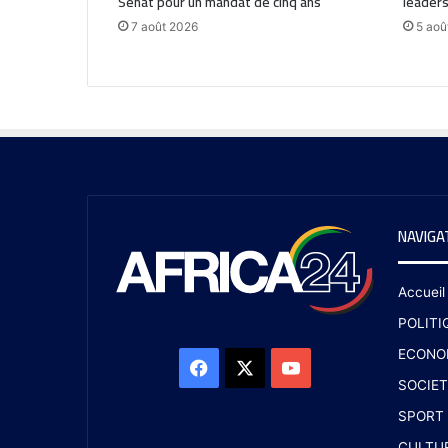
Sénat pour un mandat de cinq ans
leaders
7 août 2026
5 aoû
NAVIGA
Accueil
POLITI
ECONO
SOCIET
SPORT
CULTU