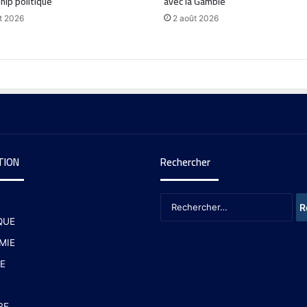
hip politique
avec la Gambie
t 2026
2 août 2026
TION
Rechercher
QUE
MIE
E
RE