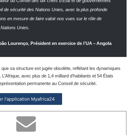
ateur du Comité des dix chefs d’État et de gouvernement
eil de sécurité des Nations Unies, avec la plus profonde
ons en mesure de faire valoir nos vues sur le rôle de
s Nations Unies.
oão Lourenço, Président en exercice de l’UA – Angola
 que sa structure est jugée obsolète, reflétant les dynamiques
. L’Afrique, avec plus de 1,4 milliard d’habitants et 54 États
eprésentation permanente au Conseil de sécurité.
ler l'application Myafrica24