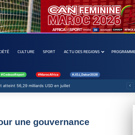
CIÉTÉ
CULTURE
SPORT
ACTU DES REGIONS
PROGRAMM
#CedeaoReport
#MarocAfrica
#JOJ_Dakar2026
 atteint 56,29 milliards USD en juillet
pour une gouvernance