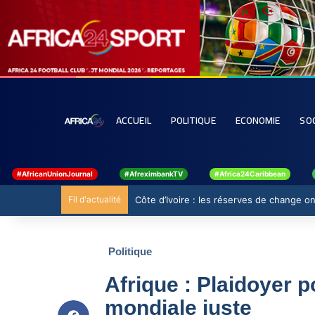
ACCUEIL
POLITIQUE
ECONOMIE
SO
#AfricanUnionJournal
#AfreximbankTV
#Africa24Caribbean
Fil d'actualité
Côte d’Ivoire : les réserves de change ont
Politique
Afrique : Plaidoyer 
mondiale juste