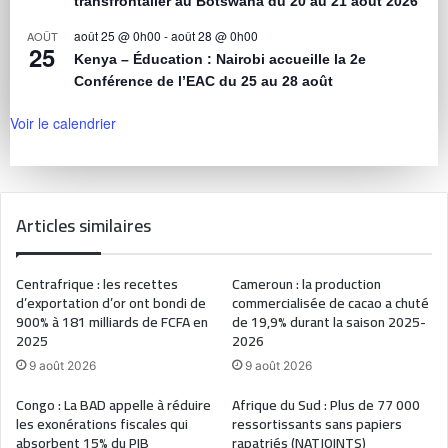
transfrontalier au Botswana du 20 au 21 août 2026
août 25 @ 0h00
-
août 28 @ 0h00
AOÛT
25
Kenya – Éducation : Nairobi accueille la 2e
Conférence de l’EAC du 25 au 28 août
Voir le calendrier
Articles similaires
Centrafrique : les recettes
Cameroun : la production
d’exportation d’or ont bondi de
commercialisée de cacao a chuté
900% à 181 milliards de FCFA en
de 19,9% durant la saison 2025-
2025
2026
9 août 2026
9 août 2026
Congo : La BAD appelle à réduire
Afrique du Sud : Plus de 77 000
les exonérations fiscales qui
ressortissants sans papiers
absorbent 15% du PIB
rapatriés (NATJOINTS)