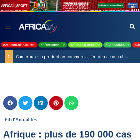
#AfricanUnionJournal
#AfreximbankTV
#Africa24Caribbean
#CedeaoReport
#Ma
Cameroun : la production commercialisée de cacao a chuté de 19,9% durant la saison 2025-2026
Fil d'Actualités
Afrique : plus de 190 000 cas