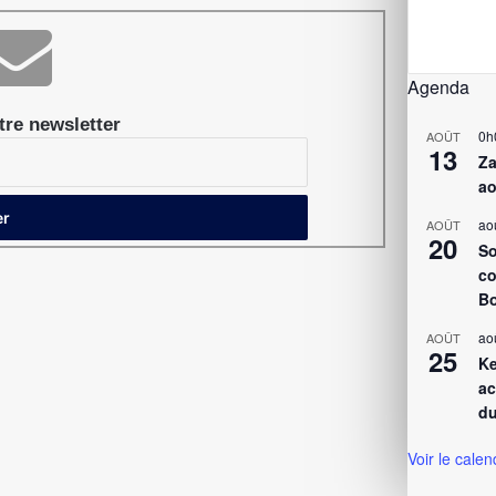
Agenda
re newsletter
0h
AOÛT
13
Za
ao
ao
AOÛT
20
So
co
Bo
ao
AOÛT
25
Ke
ac
du
Voir le calen