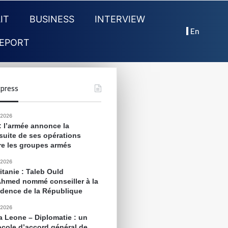
IT
BUSINESS
INTERVIEW
En
EPORT
press
 2026
 : l’armée annonce la
suite de ses opérations
re les groupes armés
 2026
itanie : Taleb Ould
Ahmed nommé conseiller à la
idence de la République
 2026
ra Leone – Diplomatie : un
ocole d’accord général de