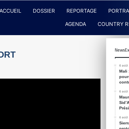
ACCUEIL
DOSSIER
REPORTAGE
PORTRA
AGENDA
COUNTRY R
NewsEx
PORT
6 août
Mali
pour
cont
6 août
Maur
Sid’
Prés
6 août
Sier
prot