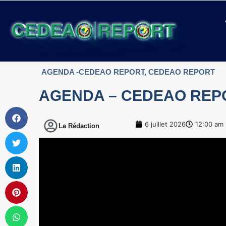
AGENDA -CEDEAO REPORT
,
CEDEAO REPORT
AGENDA – CEDEAO RE
6 juillet 2026
12:00 am
La Rédaction