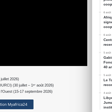
coop
6 août
Afriq
sign
coop
6 août
Cent
rece
5 août
Gabin
Fonc
40 a
5 août
juillet 2026)
Le T
reco
OURCI) (30 juillet – 1ᵉʳ août 2026)
de l’Ouest (15-17 septembre 2026)
4 août
Liby
Juma
cation Myafrica24
inst