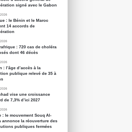
ération signé avec le Gabon
 2026
ue : le Bénin et le Maroc
ent 14 accords de
ération
 2026
rafrique : 720 cas de choléra
nsés dont 46 décès
 2026
 : l’âge d’accès à la
tion publique relevé de 35 à
ns
 2026
chad vise une croissance
rd de 7,3% d’ici 2027
 2026
e : le mouvement Souq Al-
 annonce la réouverture des
itutions publiques fermées