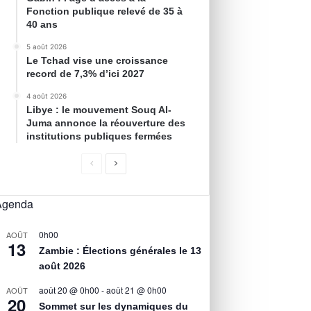
Fonction publique relevé de 35 à
40 ans
5 août 2026
Le Tchad vise une croissance
record de 7,3% d’ici 2027
4 août 2026
Libye : le mouvement Souq Al-
Juma annonce la réouverture des
institutions publiques fermées
Agenda
0h00
AOÛT
13
Zambie : Élections générales le 13
août 2026
août 20 @ 0h00
-
août 21 @ 0h00
AOÛT
20
Sommet sur les dynamiques du