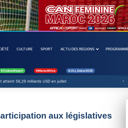
CIÉTÉ
CULTURE
SPORT
ACTU DES REGIONS
PROGRAMM
#CedeaoReport
#MarocAfrica
#JOJ_Dakar2026
 atteint 56,29 milliards USD en juillet
articipation aux législatives