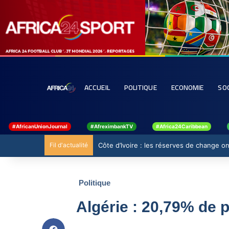
ACCUEIL
POLITIQUE
ECONOMIE
SO
#AfricanUnionJournal
#AfreximbankTV
#Africa24Caribbean
Fil d'actualité
Côte d’Ivoire : les réserves de change ont
Politique
Algérie : 20,79% de p