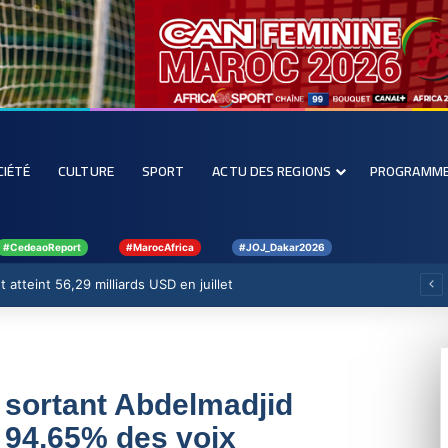
CIÉTÉ
CULTURE
SPORT
ACTU DES REGIONS
PROGRAMM
#CedeaoReport
#MarocAfrica
#JOJ_Dakar2026
 atteint 56,29 milliards USD en juillet
t sortant Abdelmadjid
 94,65% des voix