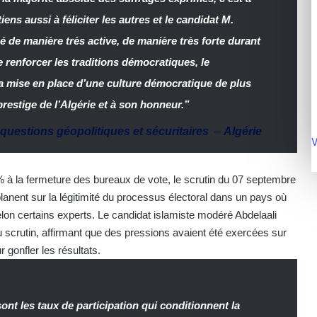
ens aussi à féliciter les autres et le candidat M.
é de manière très active, de manière très forte durant
e renforcer les traditions démocratiques, le
la mise en place d’une culture démocratique de plus
prestige de l’Algérie et à son honneur.”
questions géopolitiques et sécuritaires
–
Algérie
V
% à la fermeture des bureaux de vote, le scrutin du 07 septembre
planent sur la légitimité du processus électoral dans un pays où
selon certains experts. Le candidat islamiste modéré Abdelaali
u scrutin, affirmant que des pressions avaient été exercées sur
gonfler les résultats.
sont les taux de participation qui conditionnent la