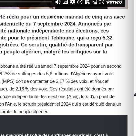
été réélu pour un deuxième mandat de cinq ans avec
ésidentielle du 7 septembre 2024. Annoncés par
ité nationale indépendante des élections, ces
nte pour le président Tebboune, qui a reçu 5,32
gistrées. Ce scrutin, qualifié de transparent par
du peuple algérien, malgré les critiques sur la
 Tebboune a été réélu samedi 7 septembre 2024 pour un second
 253 de suffrages des 5,6 millions d’Algériens ayant voté.
e (MPS) doit se contenter de 3,17 % des voix, et Youcef
que), de 2,16 % des voix. Ces résultats ont été donnés par
ionale indépendante des élections (Anie), lors d’un point de
l’Anie, le scrutin présidentiel 2024 qui s’est déroulé dans un
ctorale du peuple algérien.
la majorité absolue des suffrages exprimés, c’est à