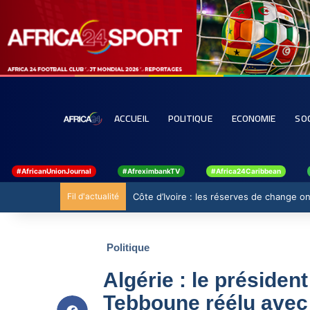
ACCUEIL
POLITIQUE
ECONOMIE
SO
#AfricanUnionJournal
#AfreximbankTV
#Africa24Caribbean
Fil d'actualité
Côte d’Ivoire : les réserves de change ont
Politique
Algérie : le présiden
Tebboune réélu avec