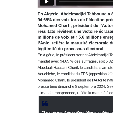
En Algérie, Abdelmadjid Tebboune a 
94,65% des voix lors de l’élection pr
Mohamed Charfi, président de l’Autor
résultats révèlent une victoire écrasa
millions de voix sur 5,6 millions enre
l’Anie, reflète la maturité électorale 
légitimité du processus électoral.
En Algérie, le président sortant Abdelmadjid
mandat avec 94,65 % des suffrages, soit 5 329
Abdelaali Hassani Chérif, le candidat islamist
Aouchiche, le candidat du FFS (opposition laï
Mohamed Charfi, le président de l’Autorité nat
presse tenu dimanche 8 septembre 2024. Selon 
climat de transparence, reflète la maturité éle
“Le président de la République a obtenu 