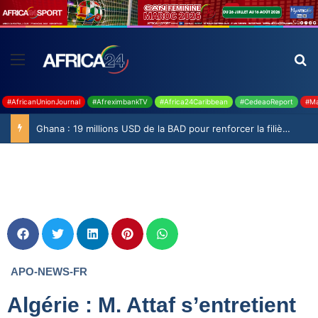
#AfricanUnionJournal
#AfreximbankTV
#Africa24Caribbean
#CedeaoReport
#Ma
Ghana : 19 millions USD de la BAD pour renforcer la filière rizicole
APO-NEWS-FR
Algérie : M. Attaf s’entretient