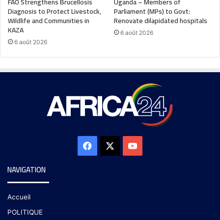
FAO Strengthens Brucellosis
Uganda – Members of
Diagnosis to Protect Livestock,
Parliament (MPs) to Govt:
Wildlife and Communities in
Renovate dilapidated hospitals
KAZA
6 août 2026
6 août 2026
NAVIGATION
Accueil
POLITIQUE