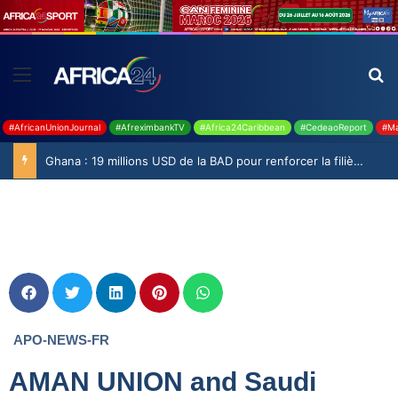
#AfricanUnionJournal
#AfreximbankTV
#Africa24Caribbean
#CedeaoReport
#Ma
Ghana : 19 millions USD de la BAD pour renforcer la filière rizicole
APO-NEWS-FR
AMAN UNION and Saudi