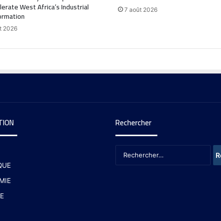
lerate West Africa’s Industrial
7 août 2026
ormation
t 2026
TION
Rechercher
QUE
MIE
E