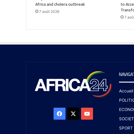
Africa and cholera outbreak
to Acce
Transf
7 août 2026
7 aoû
NAVIGA
Accueil
POLITI
ECONO
SOCIET
SPORT