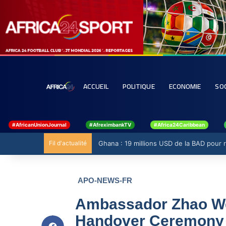
ACCUEIL
POLITIQUE
ECONOMIE
SO
#AfricanUnionJournal
#AfreximbankTV
#Africa24Caribbean
Fil d'actualité
Ghana : 19 millions USD de la BAD pour ren
APO-NEWS-FR
Ambassador Zhao We
Handover Ceremony o