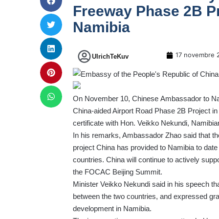
Freeway Phase 2B Pro
Namibia
17 novembre 
UlrichTeKuv
On November 10, Chinese Ambassador to Nami
China-aided Airport Road Phase 2B Project in t
certificate with Hon. Veikko Nekundi, Namibia
In his remarks, Ambassador Zhao said that the
project China has provided to Namibia to date
countries. China will continue to actively suppo
the FOCAC Beijing Summit.
Minister Veikko Nekundi said in his speech that
between the two countries, and expressed grati
development in Namibia.