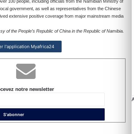
r 100 people, including officials from the Namibian Ministry of
local government, as well as representatives from the Chinese
eived extensive positive coverage from major mainstream media
y of the People’s Republic of China in the Republic of Namibia.
ler l'application Myafrica24
cevez notre newsletter