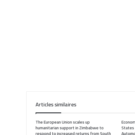
Articles similaires
The European Union scales up
Econom
humanitarian support in Zimbabwe to
States
respond to increased returns from South
Automo