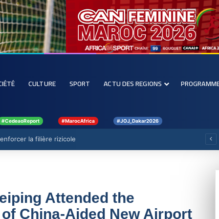
CIÉTÉ
CULTURE
SPORT
ACTU DES REGIONS
PROGRAMM
#CedeaoReport
#MarocAfrica
#JOJ_Dakar2026
forcer la filière rizicole
iping Attended the
f China-Aided New Airport