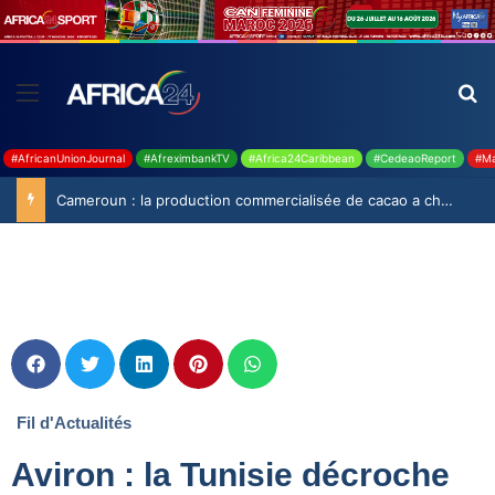
#AfricanUnionJournal
#AfreximbankTV
#Africa24Caribbean
#CedeaoReport
#Ma
Cameroun : la production commercialisée de cacao a chuté de 19,9% durant la saison 2025-2026
Fil d'Actualités
Aviron : la Tunisie décroche