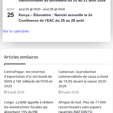
transfrontalier au Botswana du 20 au 21 août 2026
août 25 @ 0h00
-
août 28 @ 0h00
AOÛT
25
Kenya – Éducation : Nairobi accueille la 2e
Conférence de l’EAC du 25 au 28 août
Voir le calendrier
Articles similaires
Centrafrique : les recettes
Cameroun : la production
d’exportation d’or ont bondi de
commercialisée de cacao a chuté
900% à 181 milliards de FCFA en
de 19,9% durant la saison 2025-
2025
2026
9 août 2026
9 août 2026
Congo : La BAD appelle à réduire
Afrique du Sud : Plus de 77 000
les exonérations fiscales qui
ressortissants sans papiers
absorbent 15% du PIB
rapatriés (NATJOINTS)