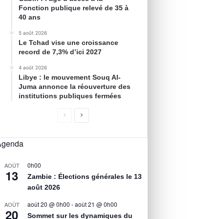
Fonction publique relevé de 35 à
40 ans
5 août 2026
Le Tchad vise une croissance
record de 7,3% d’ici 2027
4 août 2026
Libye : le mouvement Souq Al-
Juma annonce la réouverture des
institutions publiques fermées
Agenda
0h00
AOÛT
13
Zambie : Élections générales le 13
août 2026
août 20 @ 0h00
-
août 21 @ 0h00
AOÛT
20
Sommet sur les dynamiques du