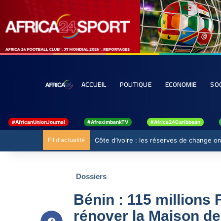
ACCUEIL
POLITIQUE
ECONOMIE
SO
#AfricanUnionJournal
#AfreximbankTV
#Africa24Caribbean
Fil d'actualité
Côte d’Ivoire : les réserves de change ont
Dossiers
Bénin : 115 million
rénover la Maison d