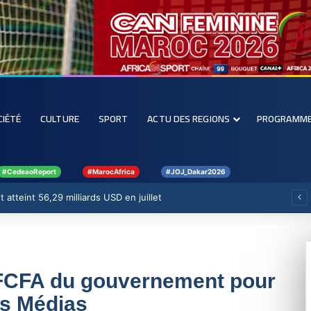
CIÉTÉ
CULTURE
SPORT
ACTU DES REGIONS
PROGRAMM
#CedeaoReport
#MarocAfrica
#JOJ_Dakar2026
 atteint 56,29 milliards USD en juillet
s FCFA du gouvernement pour
es Médias