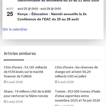
transfrontalier au Botswana du 20 au 21 août 2026
août 25 @ 0h00
-
août 28 @ 0h00
AOÛT
25
Kenya – Éducation : Nairobi accueille la 2e
Conférence de l’EAC du 25 au 28 août
Voir le calendrier
Articles similaires
Côte d’Ivoire : 53,181 milliards
Côte d’Ivoire : les réserves de
de FCFA levés sur le marché
change ont atteint 56,29
financier de l’UMOA
milliards USD en juillet
5 août 2026
5 août 2026
Ghana : 19 millions USD de la BAD
Tunisie : 352 000 tonnes d’huile
pour renforcer la filière rizicole
d’olive exportées entre
novembre 2025 et fin juin 2026
5 août 2026