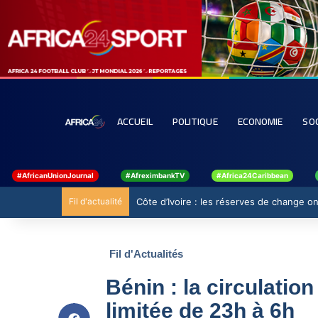
ACCUEIL
POLITIQUE
ECONOMIE
SO
#AfricanUnionJournal
#AfreximbankTV
#Africa24Caribbean
Fil d'actualité
Côte d’Ivoire : les réserves de change ont
Fil d'Actualités
Bénin : la circulatio
limitée de 23h à 6h