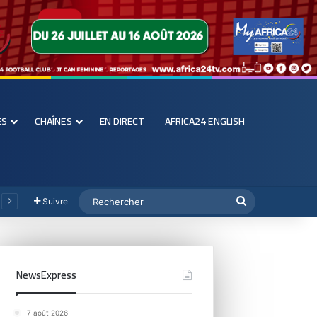
ES
CHAÎNES
EN DIRECT
AFRICA24 ENGLISH
Suivre
NewsExpress
7 août 2026