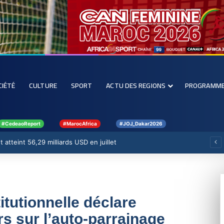
CIÉTÉ
CULTURE
SPORT
ACTU DES REGIONS
PROGRAMM
#CedeaoReport
#MarocAfrica
#JOJ_Dakar2026
 atteint 56,29 milliards USD en juillet
itutionnelle déclare
rs sur l’auto-parrainage