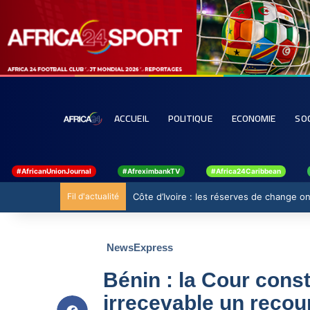
ACCUEIL
POLITIQUE
ECONOMIE
SO
#AfricanUnionJournal
#AfreximbankTV
#Africa24Caribbean
Fil d'actualité
Côte d’Ivoire : les réserves de change ont
NewsExpress
Bénin : la Cour const
irrecevable un recou