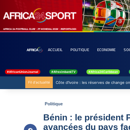
ACCUEIL
POLITIQUE
ECONOMIE
SO
#AfricanUnionJournal
#AfreximbankTV
#Africa24Caribbean
Fil d'actualité
Côte d’Ivoire : les réserves de change ont
Politique
Bénin : le président 
avancées du pays fa