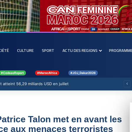
CIÉTÉ
CULTURE
SPORT
ACTU DES REGIONS
PROGRAMM
#CedeaoReport
#MarocAfrica
#JOJ_Dakar2026
 atteint 56,29 milliards USD en juillet
Patrice Talon met en avant les
ce aux menaces terroristes