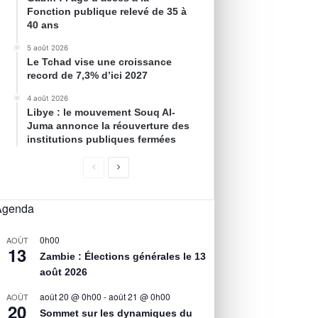
Fonction publique relevé de 35 à
40 ans
5 août 2026
Le Tchad vise une croissance
record de 7,3% d’ici 2027
4 août 2026
Libye : le mouvement Souq Al-
Juma annonce la réouverture des
institutions publiques fermées
Agenda
0h00
AOÛT
13
Zambie : Élections générales le 13
août 2026
août 20 @ 0h00
-
août 21 @ 0h00
AOÛT
20
Sommet sur les dynamiques du