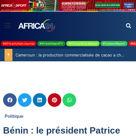
#AfricanUnionJournal
#AfreximbankTV
#Africa24Caribbean
#CedeaoReport
#Ma
Cameroun : la production commercialisée de cacao a chuté de 19,9% durant la saison 2025-2026
Politique
Bénin : le président Patrice