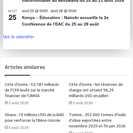
transfrontalier au Botswana du 20 au 21 août 2026
août 25 @ 0h00
-
août 28 @ 0h00
AOÛT
25
Kenya – Éducation : Nairobi accueille la 2e
Conférence de l’EAC du 25 au 28 août
Voir le calendrier
Articles similaires
Côte d’Ivoire : 53,181 milliards
Côte d’Ivoire : les réserves de
de FCFA levés sur le marché
change ont atteint 56,29
financier de l’UMOA
milliards USD en juillet
5 août 2026
5 août 2026
Ghana : 19 millions USD de la BAD
Tunisie : 352 000 tonnes d’huile
pour renforcer la filière rizicole
d’olive exportées entre
novembre 2025 et fin juin 2026
5 août 2026