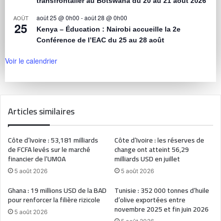
transfrontalier au Botswana du 20 au 21 août 2026
août 25 @ 0h00
-
août 28 @ 0h00
AOÛT
25
Kenya – Éducation : Nairobi accueille la 2e
Conférence de l’EAC du 25 au 28 août
Voir le calendrier
Articles similaires
Côte d’Ivoire : 53,181 milliards
Côte d’Ivoire : les réserves de
de FCFA levés sur le marché
change ont atteint 56,29
financier de l’UMOA
milliards USD en juillet
5 août 2026
5 août 2026
Ghana : 19 millions USD de la BAD
Tunisie : 352 000 tonnes d’huile
pour renforcer la filière rizicole
d’olive exportées entre
novembre 2025 et fin juin 2026
5 août 2026