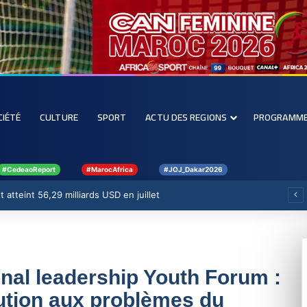
CIÉTÉ
CULTURE
SPORT
ACTU DES REGIONS
PROGRAMM
#CedeaoReport
#MarocAfrica
#JOJ_Dakar2026
 atteint 56,29 milliards USD en juillet
onal leadership Youth Forum :
lution aux problèmes du