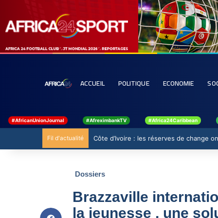
ACCUEIL
POLITIQUE
ECONOMIE
SO
#AfricanUnionJournal
#AfreximbankTV
#Africa24Caribbean
Fil d'actualité
Côte d’Ivoire : les réserves de change ont
Dossiers
Brazzaville internati
la jeunesse , une so