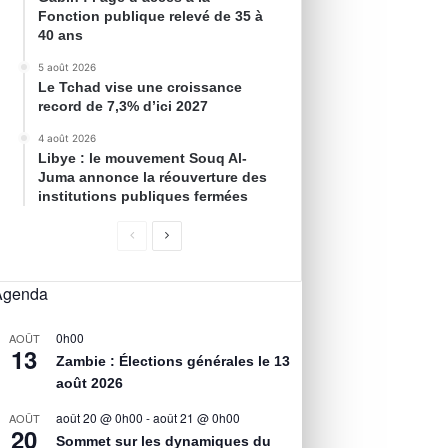
Fonction publique relevé de 35 à
40 ans
5 août 2026
Le Tchad vise une croissance
record de 7,3% d’ici 2027
4 août 2026
Libye : le mouvement Souq Al-
Juma annonce la réouverture des
institutions publiques fermées
Agenda
0h00
AOÛT
13
Zambie : Élections générales le 13
août 2026
août 20 @ 0h00
-
août 21 @ 0h00
AOÛT
20
Sommet sur les dynamiques du