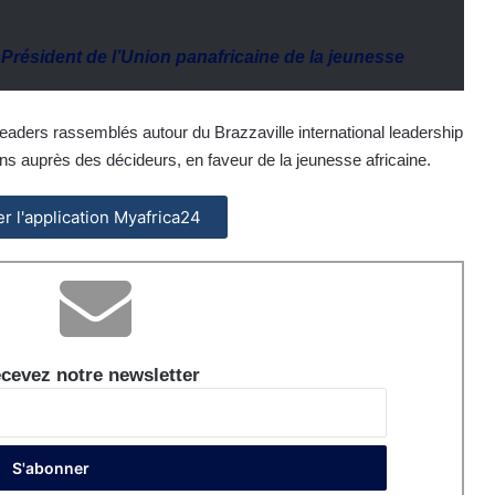
,
Président de l’Union panafricaine de la jeunesse
leaders rassemblés autour du Brazzaville international leadership
 auprès des décideurs, en faveur de la jeunesse africaine.
ler l'application Myafrica24
cevez notre newsletter