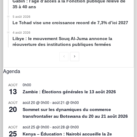
Gabin : l’âge d’accès à la Fonction publique relevé de
35 à 40 ans
5 août 2026
Le Tchad vise une croissance record de 7,3% d’ici 2027
4 août 2026
Libye : le mouvement Souq Al-Juma annonce la
réouverture des institutions publiques fermées
Agenda
0h00
AOÛT
13
Zambie : Élections générales le 13 août 2026
août 20 @ 0h00
-
août 21 @ 0h00
AOÛT
20
Sommet sur les dynamiques du commerce
transfrontalier au Botswana du 20 au 21 août 2026
août 25 @ 0h00
-
août 28 @ 0h00
AOÛT
25
Kenya – Éducation : Nairobi accueille la 2e