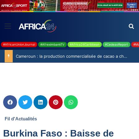
#AfricanUnionJournal
#AfreximbankTV
#Africa24Caribbean
#CedeaoReport
#Ma
Cameroun : la production commercialisée de cacao a chuté de 19,9% durant la saison 2025-2026
Fil d'Actualités
Burkina Faso : Baisse de