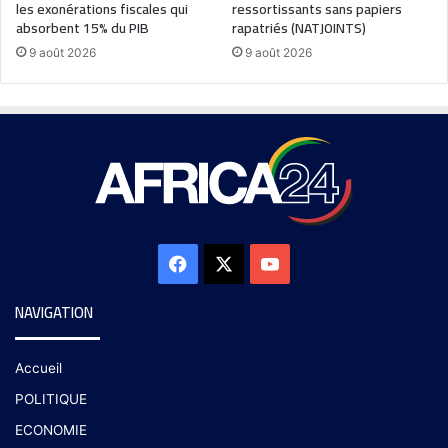
les exonérations fiscales qui
ressortissants sans papiers
absorbent 15% du PIB
rapatriés (NATJOINTS)
9 août 2026
9 août 2026
NAVIGATION
Accueil
POLITIQUE
ECONOMIE