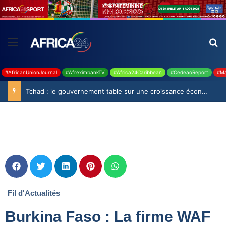
#AfricanUnionJournal
#AfreximbankTV
#Africa24Caribbean
#CedeaoReport
#Ma
Tchad : le gouvernement table sur une croissance économique de 7,3 % en 2027
Fil d'Actualités
Burkina Faso : La firme WAF