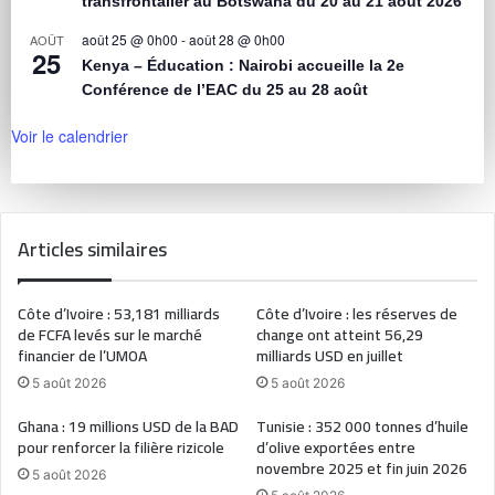
transfrontalier au Botswana du 20 au 21 août 2026
août 25 @ 0h00
-
août 28 @ 0h00
AOÛT
25
Kenya – Éducation : Nairobi accueille la 2e
Conférence de l’EAC du 25 au 28 août
Voir le calendrier
Articles similaires
Côte d’Ivoire : 53,181 milliards
Côte d’Ivoire : les réserves de
de FCFA levés sur le marché
change ont atteint 56,29
financier de l’UMOA
milliards USD en juillet
5 août 2026
5 août 2026
Ghana : 19 millions USD de la BAD
Tunisie : 352 000 tonnes d’huile
pour renforcer la filière rizicole
d’olive exportées entre
novembre 2025 et fin juin 2026
5 août 2026