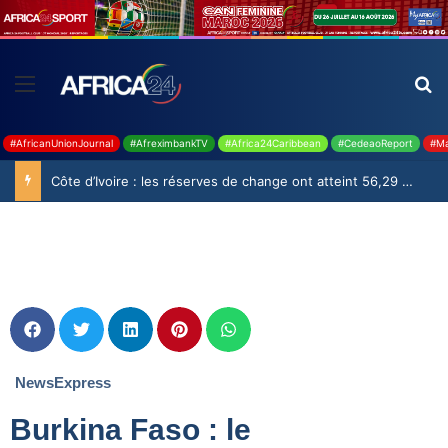
#AfricanUnionJournal
#AfreximbankTV
#Africa24Caribbean
#CedeaoReport
#Ma
Côte d’Ivoire : les réserves de change ont atteint 56,29 milliards USD en juillet
NewsExpress
Burkina Faso : le