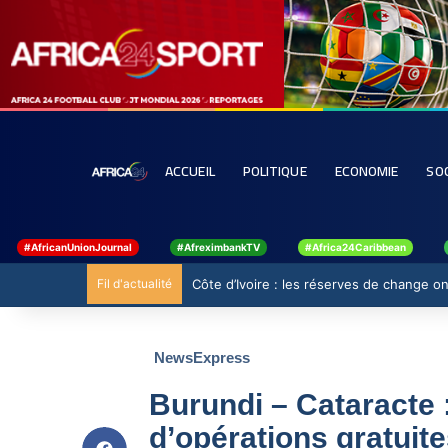
ACCUEIL
POLITIQUE
ECONOMIE
SO
#AfricanUnionJournal
#AfreximbankTV
#Africa24Caribbean
Fil d'actualité
Côte d’Ivoire : les réserves de change ont
NewsExpress
Burundi – Cataracte :
d’opérations gratuite