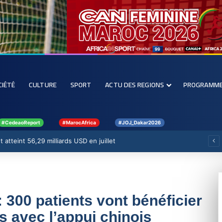
CIÉTÉ
CULTURE
SPORT
ACTU DES REGIONS
PROGRAMM
#CedeaoReport
#MarocAfrica
#JOJ_Dakar2026
 atteint 56,29 milliards USD en juillet
 300 patients vont bénéficier
s avec l’appui chinois