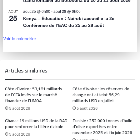
transfrontalier au Botswana du 20 au 21 août 2026
août 25 @ 0h00
-
août 28 @ 0h00
AOÛT
25
Kenya – Éducation : Nairobi accueille la 2e
Conférence de l’EAC du 25 au 28 août
Voir le calendrier
Articles similaires
Côte d’Ivoire : 53,181 milliards
Côte d’Ivoire : les réserves de
de FCFA levés sur le marché
change ont atteint 56,29
financier de l’UMOA
milliards USD en juillet
5 août 2026
5 août 2026
Ghana : 19 millions USD de la BAD
Tunisie : 352 000 tonnes d’huile
pour renforcer la filière rizicole
d’olive exportées entre
novembre 2025 et fin juin 2026
5 août 2026