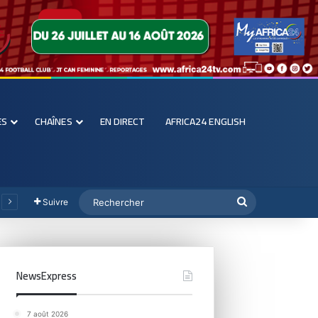
ES
CHAÎNES
EN DIRECT
AFRICA24 ENGLISH
Suivre
NewsExpress
7 août 2026