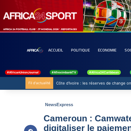
ACCUEIL
POLITIQUE
ECONOMIE
SO
#AfricanUnionJournal
#AfreximbankTV
#Africa24Caribbean
Fil d'actualité
Côte d’Ivoire : les réserves de change ont
NewsExpress
Cameroun : Camwater
digitaliser le paieme