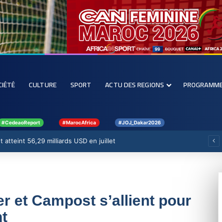
CIÉTÉ
CULTURE
SPORT
ACTU DES REGIONS
PROGRAMM
#CedeaoReport
#MarocAfrica
#JOJ_Dakar2026
 atteint 56,29 milliards USD en juillet
 et Campost s’allient pour
nt