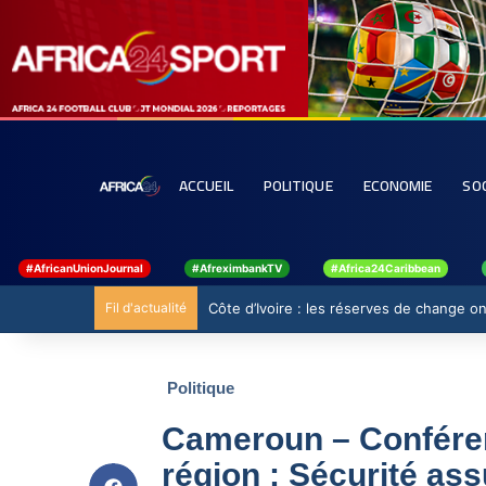
ACCUEIL
POLITIQUE
ECONOMIE
SO
#AfricanUnionJournal
#AfreximbankTV
#Africa24Caribbean
Fil d'actualité
Côte d’Ivoire : les réserves de change ont
Politique
Cameroun – Confére
région : Sécurité ass