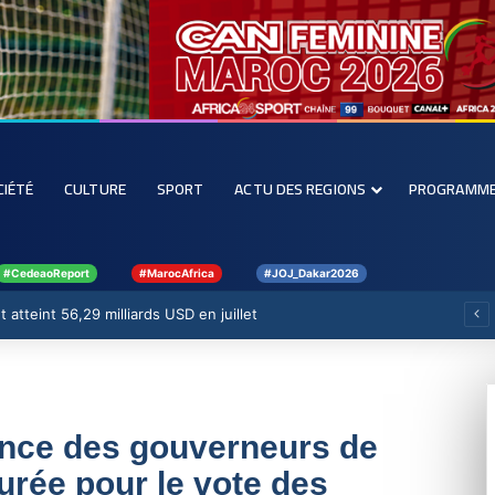
CIÉTÉ
CULTURE
SPORT
ACTU DES REGIONS
PROGRAMM
#CedeaoReport
#MarocAfrica
#JOJ_Dakar2026
 atteint 56,29 milliards USD en juillet
nce des gouverneurs de
urée pour le vote des